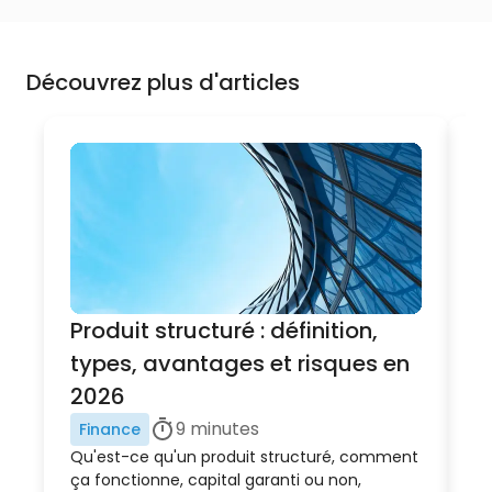
Découvrez plus d'articles
Produit structuré : définition,
F
types, avantages et risques en
R
2026
H
9
minutes
Finance
C
Qu'est-ce qu'un produit structuré, comment
Fi
ça fonctionne, capital garanti ou non,
gu