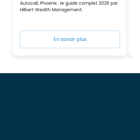
Autocall, Phoenix : le guide complet 2026 par
pa
Hilbert Wealth Management.
Pa
En savoir plus