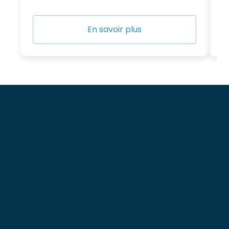
En savoir plus
Hilbert Wealth Management
Enregistré à l’ORIAS nº 24001240