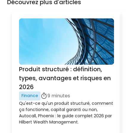
Découvrez plus d'articles
Produit structuré : définition,
F
types, avantages et risques en
R
2026
H
9
minutes
Finance
C
Qu'est-ce qu'un produit structuré, comment
Fi
ça fonctionne, capital garanti ou non,
gu
Autocall, Phoenix : le guide complet 2026 par
pa
Hilbert Wealth Management.
Pa